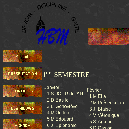
er
1
SEMESTRE
Janvier
Février
1
S
JOUR del'AN
1
M
Ella
2
D
Basile
2
M
Présentation
3
L
Geneviève
3
J
Blaise
4
M
Odilon
4
V
Véronique
5
M
Edouard
5
S
Agathe
6
J
Epiphanie
6
D
Gaston