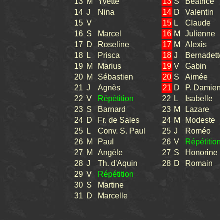
13
M
Yvette
13
S
Béatrice
14
J
Nina
14
D
Valentin
15
V
15
L
Claude
16
S
Marcel
16
M
Julienne
17
D
Roseline
17
M
Alexis
18
L
Prisca
18
J
Bernadett
19
M
Marius
19
V
Gabin
20
M
Sébastien
20
S
Aimée
21
J
Agnès
21
D
P. Damie
22
V
Répétition
22
L
Isabelle
23
S
Barnard
23
M
Lazare
24
D
Fr. de Sales
24
M
Modeste
25
L
Conv. S. Paul
25
J
Roméo
26
M
Paul
26
V
Répétitio
27
M
Angèle
27
S
Honorine
28
J
Th. d'Aquin
28
D
Romain
29
V
Répétition
30
S
Martine
31
D
Marcelle