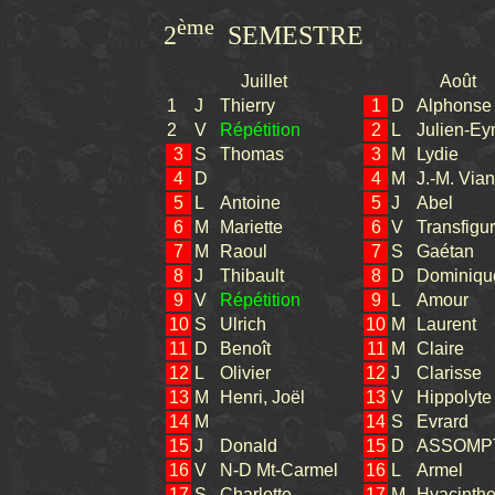
ème
2
SEMESTRE
Juillet
Août
1
J
Thierry
1
D
Alphonse
2
V
Répétition
2
L
Julien-Ey
3
S
Thomas
3
M
Lydie
4
D
4
M
J.-M. Via
5
L
Antoine
5
J
Abel
6
M
Mariette
6
V
Transfigur
7
M
Raoul
7
S
Gaétan
8
J
Thibault
8
D
Dominiqu
9
V
Répétition
9
L
Amour
10
S
Ulrich
10
M
Laurent
11
D
Benoît
11
M
Claire
12
L
Olivier
12
J
Clarisse
13
M
Henri, Joël
13
V
Hippolyte
14
M
14
S
Evrard
15
J
Donald
15
D
ASSOMP
16
V
N-D Mt-Carmel
16
L
Armel
17
S
Charlotte
17
M
Hyacinth