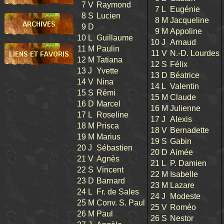
7
V
Raymond
7
L
Eugénie
8
S
Lucien
8
M
Jacqueline
9
D
9
M
Appoline
10
L
Guillaume
10
J
Arnaud
11
M
Paulin
11
V
N.-D. Lourdes
12
M
Tatiana
12
S
Félix
13
J
Yvette
13
D
Béatrice
14
V
Nina
14
L
Valentin
15
S
Rémi
15
M
Claude
16
D
Marcel
16
M
Julienne
17
L
Roseline
17
J
Alexis
18
M
Prisca
18
V
Bernadette
19
M
Marius
19
S
Gabin
20
J
Sébastien
20
D
Aimée
21
V
Agnès
21
L
P. Damien
22
S
Vincent
22
M
Isabelle
23
D
Barnard
23
M
Lazare
24
L
Fr. de Sales
24
J
Modeste
25
M
Conv. S. Paul
25
V
Roméo
26
M
Paul
26
S
Nestor