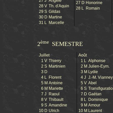
27
J
Angèle
27
D
Honorine
28
V
Th. d'Aquin
28
L
Romain
29
S
Gildas
30
D
Martine
31
L
Marcelle
ème
2
SEMESTRE
Juillet
Août
1
V
Thierry
1
L
Alphonse
2
S
Martinien
2
M
Julien-Eym.
3
D
3
M
Lydie
4
L
Florent
4
J
J.-M. Vianney
5
M
Antoine
5
V
Abel
6
M
Mariette
6
S
Transfigurati
7
J
Raoul
7
D
Gaétan
8
V
Thibault
8
L
Dominique
9
S
Amandine
9
M
Amour
10
D
Ulrich
10
M
Laurent