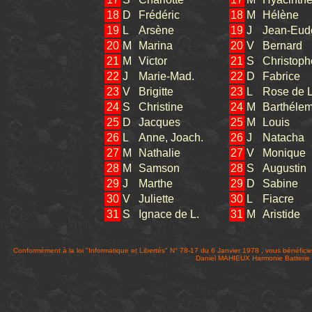
18
D
Frédéric
18
M
Hélène
19
L
Arsène
19
J
Jean-Eud
20
M
Marina
20
V
Bernard
21
M
Victor
21
S
Christoph
22
J
Marie-Mad.
22
D
Fabrice
23
V
Brigitte
23
L
Rose de L
24
S
Christine
24
M
Barthéle
25
D
Jacques
25
M
Louis
26
L
Anne, Joach.
26
J
Natacha
27
M
Nathalie
27
V
Monique
28
M
Samson
28
S
Augustin
29
J
Marthe
29
D
Sabine
30
V
Juliette
30
L
Fiacre
31
S
Ignace de L.
31
M
Aristide
Conformément à la loi "Informatique et Libertés" N° 78-17 du 6 Janvier 1978 , vous bénéficie
Daniel MAHIEUX Harmonie Batteri