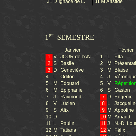
31
D
Ignace de L.
31
M
Aristide
er
1
SEMESTRE
Janvier
Février
1
V
JOUR de l'AN
1
L
Ella
2
S
Basile
2
M
Présentat
3
D
Geneviève
3
M
Blaise
4
L
Odilon
4
J
Véroniqu
5
M
Edouard
5
V
Répétitio
6
M
Epiphanie
6
S
Gaston
7
J
Raymond
7
D
Eugénie
8
V
Lucien
8
L
Jacquelin
9
S
Alix
9
M
Appoline
10
D
10
M
Arnaud
11
L
Paulin
11
J
N.-D. Lou
12
M
Tatiana
12
V
Félix