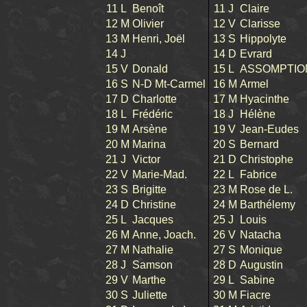
11
L
Benoît
11
J
Claire
12
M
Olivier
12
V
Clarisse
13
M
Henri, Joël
13
S
Hippolyte
14
J
14
D
Evrard
15
V
Donald
15
L
ASSOMPTIO
16
S
N-D Mt-Carmel
16
M
Armel
17
D
Charlotte
17
M
Hyacinthe
18
L
Frédéric
18
J
Hélène
19
M
Arsène
19
V
Jean-Eudes
20
M
Marina
20
S
Bernard
21
J
Victor
21
D
Christophe
22
V
Marie-Mad.
22
L
Fabrice
23
S
Brigitte
23
M
Rose de L.
24
D
Christine
24
M
Barthélemy
25
L
Jacques
25
J
Louis
26
M
Anne, Joach.
26
V
Natacha
27
M
Nathalie
27
S
Monique
28
J
Samson
28
D
Augustin
29
V
Marthe
29
L
Sabine
30
S
Juliette
30
M
Fiacre