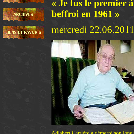
« Je fus le premier 
beffroi en 1961 »
mercredi 22.06.2011
Adlabert Carrière a démarré son longu