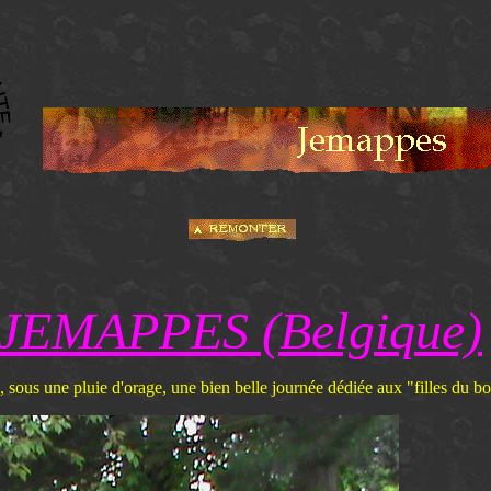
 JEMAPPES (Belgique)
, sous une pluie d'orage, une bien belle journée dédiée aux "filles du b